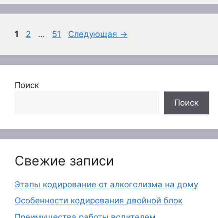
Страница
Страница
Страница
1
2
…
51
Следующая
→
Поиск
Поиск
Свежие записи
Этапы кодирование от алкоголизма на дому
Особенности кодирования двойной блок
Преимущества работы водителем