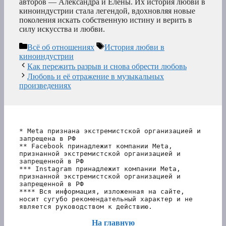
авторов — Александра и Елены. Их история любви в
киноиндустрии стала легендой, вдохновляя новые
поколения искать собственную истину и верить в
силу искусства и любви.
Рубрики
Метки
Всё об отношениях
История любви в
киноиндустрии
Как пережить разрыв и снова обрести любовь
Любовь и её отражение в музыкальных
произведениях
* Meta признана экстремистской организацией и 
запрещена в РФ
** Facebook принадлежит компании Meta, 
признанной экстремистской организацией и 
запрещенной в РФ
*** Instagram принадлежит компании Meta, 
признанной экстремистской организацией и 
запрещенной в РФ 
**** Вся информация, изложенная на сайте, 
носит сугубо рекомендательный характер и не 
является руководством к действию.
На главную