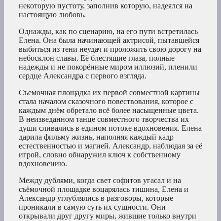
некоторую пустоту, заполнив которую, надеялся на
настоящую любовь.
Однажды, как по сценарию, на его пути встретилась
Елена. Она была начинающей актрисой, пытавшейся
выбиться из тени неудач и проложить свою дорогу на
небосклон славы. Её блестящие глаза, полные
надежды и не покорённые миром иллюзий, пленили
сердце Александра с первого взгляда.
Съемочная площадка их первой совместной картины
стала началом сказочного повествования, которое с
каждым днём обретало всё более насыщенные цвета.
В неизведанном танце совместного творчества их
души сливались в едином потоке вдохновения. Елена
дарила фильму жизнь, наполняя каждый кадр
естественностью и магией. Александр, наблюдая за её
игрой, словно обнаружил ключ к собственному
вдохновению.
Между дублями, когда свет софитов угасал и на
съёмочной площадке воцарялась тишина, Елена и
Александр углублялись в разговоры, которые
проникали в самую суть их сущности. Они
открывали друг другу миры, жившие только внутри