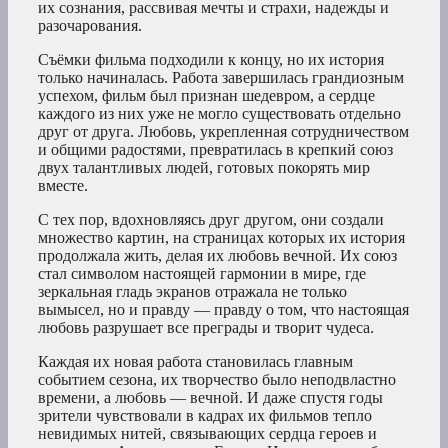
их сознания, рассвивая мечты и страхи, надежды и
разочарования.
Съёмки фильма подходили к концу, но их история
только начиналась. Работа завершилась грандиозным
успехом, фильм был признан шедевром, а сердце
каждого из них уже не могло существовать отдельно
друг от друга. Любовь, укрепленная сотрудничеством
и общими радостями, превратилась в крепкий союз
двух талантливых людей, готовых покорять мир
вместе.
С тех пор, вдохновляясь друг другом, они создали
множество картин, на страницах которых их история
продолжала жить, делая их любовь вечной. Их союз
стал символом настоящей гармонии в мире, где
зеркальная гладь экранов отражала не только
вымысел, но и правду — правду о том, что настоящая
любовь разрушает все преграды и творит чудеса.
Каждая их новая работа становилась главным
событием сезона, их творчество было неподвластно
времени, а любовь — вечной. И даже спустя годы
зрители чувствовали в кадрах их фильмов тепло
невидимых нитей, связывающих сердца героев и