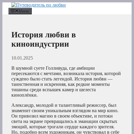
Перейти
к
Меню
содержимому
История любви в
киноиндустрии
10.01.2025
В шумной суете Голливуда, где амбиции
пересекаются с мечтами, возникала история, которой
суждено было стать легендой. История любви —
таинственная и искренняя, как редкие моменты
тишины среди вспышек камер и шелеста
киноплёнки.
Александр, молодой и талантливый режиссер, был
знаменит своим уникальным взглядом на мир кино.
Он привозил магию в своем объективе, и потоки
света на экране превращались в эманации скрытых
эмоций, которые трогали сердце каждого зрителя.
Но, подобно всем художникам, он чувствовал в себе