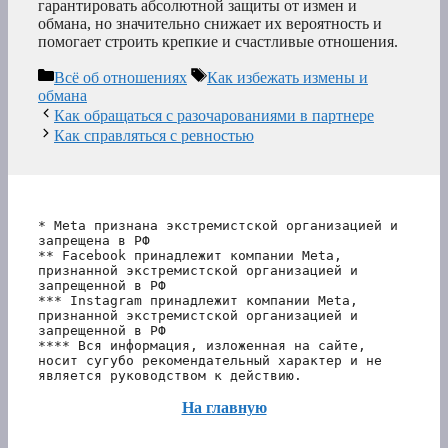
гарантировать абсолютной защиты от измен и
обмана, но значительно снижает их вероятность и
помогает строить крепкие и счастливые отношения.
Рубрики
Метки
Всё об отношениях
Как избежать измены и
обмана
Как обращаться с разочарованиями в партнере
Как справляться с ревностью
* Meta признана экстремистской организацией и 
запрещена в РФ
** Facebook принадлежит компании Meta, 
признанной экстремистской организацией и 
запрещенной в РФ
*** Instagram принадлежит компании Meta, 
признанной экстремистской организацией и 
запрещенной в РФ 
**** Вся информация, изложенная на сайте, 
носит сугубо рекомендательный характер и не 
является руководством к действию.
На главную