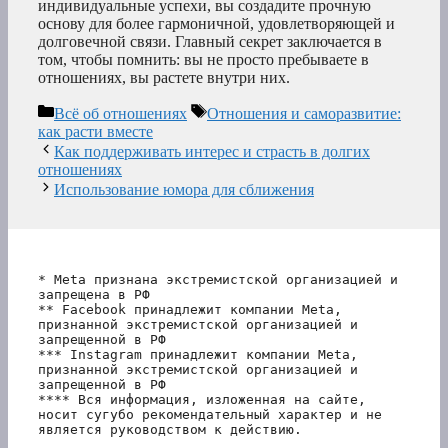
индивидуальные успехи, вы создадите прочную
основу для более гармоничной, удовлетворяющей и
долговечной связи. Главный секрет заключается в
том, чтобы помнить: вы не просто пребываете в
отношениях, вы растете внутри них.
Рубрики
Метки
Всё об отношениях
Отношения и саморазвитие:
как расти вместе
Как поддерживать интерес и страсть в долгих
отношениях
Использование юмора для сближения
* Meta признана экстремистской организацией и 
запрещена в РФ
** Facebook принадлежит компании Meta, 
признанной экстремистской организацией и 
запрещенной в РФ
*** Instagram принадлежит компании Meta, 
признанной экстремистской организацией и 
запрещенной в РФ 
**** Вся информация, изложенная на сайте, 
носит сугубо рекомендательный характер и не 
является руководством к действию.