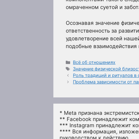
омраченном суетой и забо
Осознавая значение физиче
ответственность за развит
удовлетворение всей нашей
подобные взаимодействия 
Рубрики
Всё об отношениях
Метки
Значение физической близос
Роль традиций и ритуалов в
Проблема зависимости от пар
* Meta признана экстремистс
** Facebook принадлежит ком
*** Instagram принадлежит к
**** Вся информация, изложен
руководством к действию.