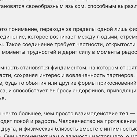
тановятся своеобразным языком, способным выразит
то понимание, переходя за пределы одной лишь фи
оединение, которое возникает между людьми, стрем
ы. Такое соединение требует честности, открытости
моменты трудностей и дарит силу в моменты радос
имность становятся фундаментом, на котором строя
сти, сохраняя интерес и вовлеченность партнеров. 
, будь то объятия или другие формы прикосновений
са, и способствует выбросу эндорфинов, приводящи
ья.
 нечто большее, чем просто взаимодействие тел — 
ходят покой и радость. Человечество на протяжении
г друга, и физическая близость вместе с интимност
. Они напоминают нам о важности настоящего, о мом