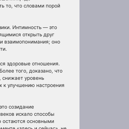
ь то, что словами порой
зики. Интимность — это
ящимися открыть друг
 и взаимопонимания; оно
ти.
тся здоровые отношения.
Более того, доказано, что
, снижает уровень
х к улучшению настроения
это созидание
 веков искало способы
ью остаются основными
енте «здесь и сейчас», не