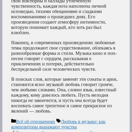
свои ноктюрны и баллады утонченную
чувственность, каждая нота наполнена личной
исповедью, тихими обещаниями и сладкими
воспоминаниями о прошедших днях. Его
произведения создают атмосферу интимности,
которую понимает каждый, кто хоть раз был
влюблен.
Наконец, в современных произведениях любовные
темы продолжают свое существование, облекаясь в
разнообразные формы и стили. Музыка кино и поп-
песни говорят с сердцем, рассказывая о
приключениях и потерях, действительно
беспредельной силе человеческих чувств.
В поисках слов, которые заменят эти сонаты и арии,
становится ясно: музыкой любовь говорит громче,
чем любыми словами. Она, словно язык, известный
каждому, кому довелось любить. Пусть мелодия
никогда не закончится, и пусть она всегда будет
воспевать самое трепетное и самое прекрасное из
явлений — любовь.
Рубрики
Метки
Всё об отношениях
Любовь в музыке: как
композиторы выражают чувства