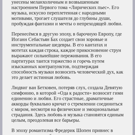
унесены меланхоличным и возвышенным
настроением Первого тома «Лирических пьес». Его
музыка, искусно переплетенная с народными
мотивами, трогает слушателя до глубины души,
пробуждая фантазии и мечты о непреходящей любви.
Перенесёмся в другую эпоху, в барочную Европу, где
Иоганн Себастьян Бах создает свои хоровые и
инструментальные шедевры. В его кантатах и
мотетах каждая строка, каждое прикосновение струн
выражают сильнейшие переживания. В его
партитурах таится торжество и горечь путем
изысканных контрапунктов, подтверждая
способность музыки возносить человеческий дух, как
это делает истинная любовь.
Людвиг ван Бетховен, потеряв слух, создала Девятую
симфонию, в которой «Ода к радости» возносит гимн
единению и любви. Его страстные, драматичные
аккорды буквально кричат о стремлении соединиться
с миром, несмотря на физические и эмоциональные
страдания. Здесь любовь и музыка становятся единым
целым, преодолевая все барьеры.
В эпоху романтизма Фредерик Шопен привнес в