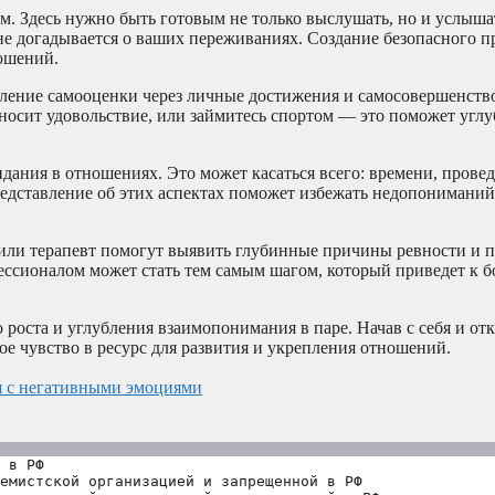
. Здесь нужно быть готовым не только выслушать, но и услышат
е догадывается о ваших переживаниях. Создание безопасного п
ошений.
пление самооценки через личные достижения и самосовершенст
осит удовольствие, или займитесь спортом — это поможет углуб
идания в отношениях. Это может касаться всего: времени, прове
редставление об этих аспектах поможет избежать недопонимани
 или терапевт помогут выявить глубинные причины ревности и 
ессионалом может стать тем самым шагом, который приведет к б
 роста и углубления взаимопонимания в паре. Начав с себя и от
е чувство в ресурс для развития и укрепления отношений.
ся с негативными эмоциями
 в РФ
емистской организацией и запрещенной в РФ