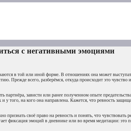
виться с негативными эмоциями
ваются в той или иной форме. В отношениях она может выступат
тию. Прежде всего, разберёмся, откуда происходит это чувство 
рять партнёра, зависти или ранее полученном опыте предательств
 и у того, на кого она направлена. Кажется, что ревность защища
но признать своё право на ревность и понять, что чувствовать 
ает фиксация эмоций в дневнике или во время медитации: это 