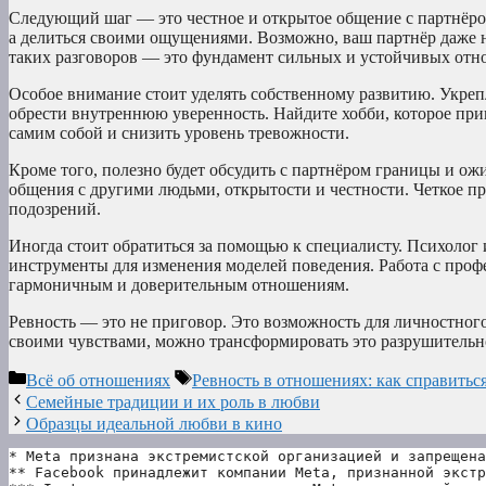
Следующий шаг — это честное и открытое общение с партнёром
а делиться своими ощущениями. Возможно, ваш партнёр даже н
таких разговоров — это фундамент сильных и устойчивых отн
Особое внимание стоит уделять собственному развитию. Укре
обрести внутреннюю уверенность. Найдите хобби, которое прин
самим собой и снизить уровень тревожности.
Кроме того, полезно будет обсудить с партнёром границы и ож
общения с другими людьми, открытости и честности. Четкое п
подозрений.
Иногда стоит обратиться за помощью к специалисту. Психолог
инструменты для изменения моделей поведения. Работа с проф
гармоничным и доверительным отношениям.
Ревность — это не приговор. Это возможность для личностного
своими чувствами, можно трансформировать это разрушительно
Рубрики
Метки
Всё об отношениях
Ревность в отношениях: как справить
Семейные традиции и их роль в любви
Образцы идеальной любви в кино
* Meta признана экстремистской организацией и запрещена
** Facebook принадлежит компании Meta, признанной экстр