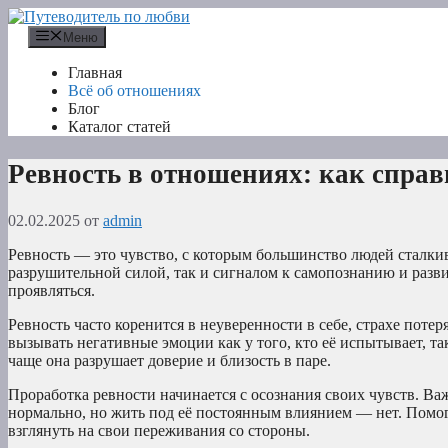
Перейти
к
Меню
содержимому
Главная
Всё об отношениях
Блог
Каталог статей
Ревность в отношениях: как спра
02.02.2025
от
admin
Ревность — это чувство, с которым большинство людей сталки
разрушительной силой, так и сигналом к самопознанию и разви
проявляться.
Ревность часто коренится в неуверенности в себе, страхе поте
вызывать негативные эмоции как у того, кто её испытывает, так
чаще она разрушает доверие и близость в паре.
Проработка ревности начинается с осознания своих чувств. Важ
нормально, но жить под её постоянным влиянием — нет. Помог
взглянуть на свои переживания со стороны.