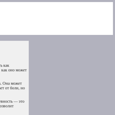
ь как
и как оно может
а. Она может
ет от боли, но
ревность — это
позволит