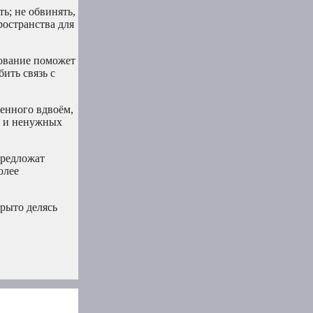
ь; не обвинять,
ространства для
вование поможет
ить связь с
денного вдвоём,
й и ненужных
предложат
олее
крыто делясь