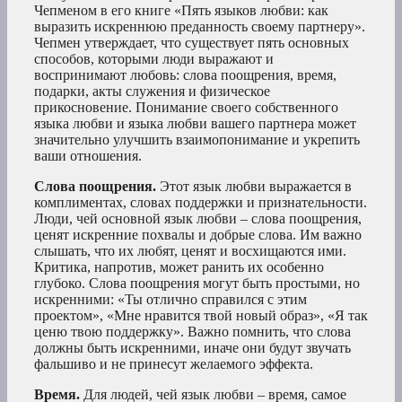
Чепменом в его книге «Пять языков любви: как
выразить искреннюю преданность своему партнеру».
Чепмен утверждает, что существует пять основных
способов, которыми люди выражают и
воспринимают любовь: слова поощрения, время,
подарки, акты служения и физическое
прикосновение. Понимание своего собственного
языка любви и языка любви вашего партнера может
значительно улучшить взаимопонимание и укрепить
ваши отношения.
Слова поощрения.
Этот язык любви выражается в
комплиментах, словах поддержки и признательности.
Люди, чей основной язык любви – слова поощрения,
ценят искренние похвалы и добрые слова. Им важно
слышать, что их любят, ценят и восхищаются ими.
Критика, напротив, может ранить их особенно
глубоко. Слова поощрения могут быть простыми, но
искренними: «Ты отлично справился с этим
проектом», «Мне нравится твой новый образ», «Я так
ценю твою поддержку». Важно помнить, что слова
должны быть искренними, иначе они будут звучать
фальшиво и не принесут желаемого эффекта.
Время.
Для людей, чей язык любви – время, самое