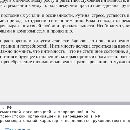
друга к личностному росту и развитию. Духовная интимность, в
в стремлении к чему-то большему, чем просто повседневная рут
остоянных усилий и осознанности. Рутина, стресс, усталость 
ами, приводя к отдалению и непониманию. Важно находить время
для выражения своей любви и признательности. Необходимо учи
отовыми к компромиссам и прощению.
ли растворением в другом человеке. Здоровые отношения предпо
 границ и потребностей. Интимность должна строиться на взаи
о. Важно помнить, что интимность – это не статичное состояние,
стиция в будущее отношений, которая приносит богатые плоды 
, пренебрежение интимностью ведет к разочарованию, отчужден
 в РФ
емистской организацией и запрещенной в РФ
тремистской организацией и запрещенной в РФ 
рекомендательный характер и не является руководством к д
На главную