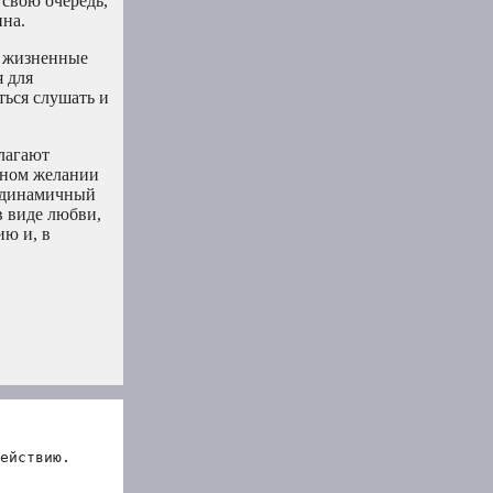
 свою очередь,
ина.
и жизненные
 для
ться слушать и
лагают
мном желании
 а динамичный
в виде любви,
ию и, в
ействию.