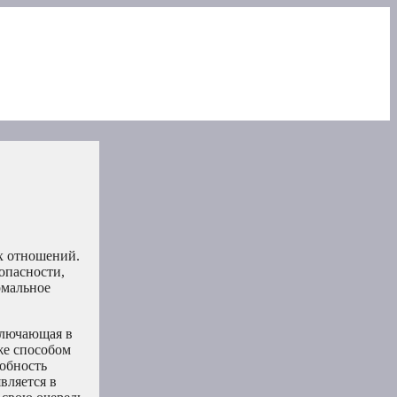
ых отношений.
опасности,
рмальное
ключающая в
же способом
собность
вляется в