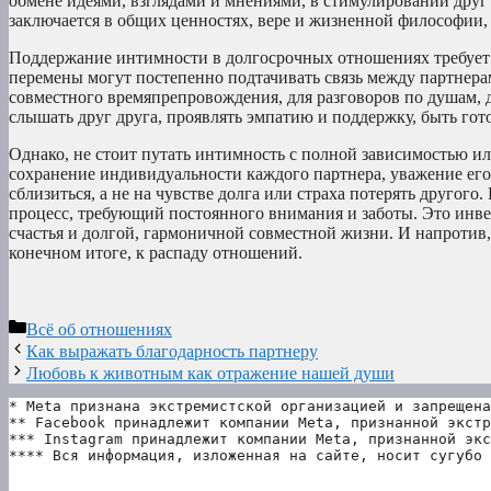
обмене идеями, взглядами и мнениями, в стимулировании друг 
заключается в общих ценностях, вере и жизненной философии, 
Поддержание интимности в долгосрочных отношениях требует п
перемены могут постепенно подтачивать связь между партнер
совместного времяпрепровождения, для разговоров по душам, 
слышать друг друга, проявлять эмпатию и поддержку, быть г
Однако, не стоит путать интимность с полной зависимостью и
сохранение индивидуальности каждого партнера, уважение его
сблизиться, а не на чувстве долга или страха потерять другог
процесс, требующий постоянного внимания и заботы. Это инве
счастья и долгой, гармоничной совместной жизни. И напротив
конечном итоге, к распаду отношений.
Рубрики
Всё об отношениях
Как выражать благодарность партнеру
Любовь к животным как отражение нашей души
* Meta признана экстремистской организацией и запрещена
** Facebook принадлежит компании Meta, признанной экстр
*** Instagram принадлежит компании Meta, признанной экс
**** Вся информация, изложенная на сайте, носит сугубо 