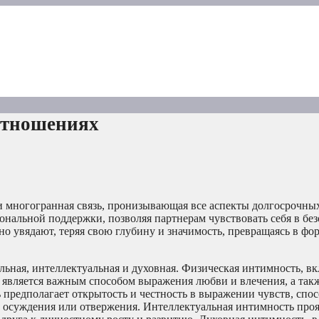
отношениях
я и многогранная связь, пронизывающая все аспекты долгосрочн
нальной поддержки, позволяя партнерам чувствовать себя в без
 увядают, теряя свою глубину и значимость, превращаясь в фо
льная, интеллектуальная и духовная. Физическая интимность, в
, является важным способом выражения любви и влечения, а так
 предполагает открытость и честность в выражении чувств, спо
ь осуждения или отвержения. Интеллектуальная интимность проя