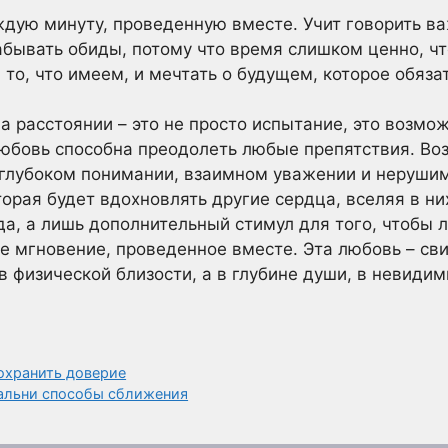
ждую минуту, проведенную вместе. Учит говорить в
абывать обиды, потому что время слишком ценно, чт
то, что имеем, и мечтать о будущем, которое обязат
на расстоянии – это не просто испытание, это возмо
 любовь способна преодолеть любые препятствия. Во
 глубоком понимании, взаимном уважении и неруши
орая будет вдохновлять другие сердца, вселяя в ни
да, а лишь дополнительный стимул для того, чтобы 
е мгновение, проведенное вместе. Эта любовь – сви
в физической близости, а в глубине души, в невиди
охранить доверие
альни способы сближения