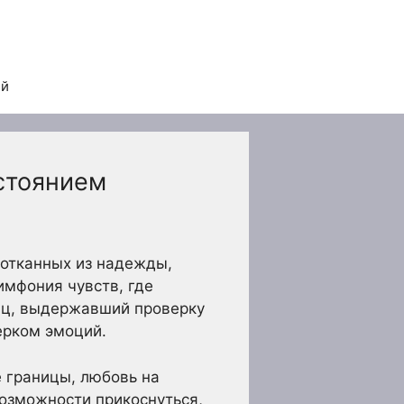
ей
стоянием
сотканных из надежды,
имфония чувств, где
яц, выдержавший проверку
ерком эмоций.
е границы, любовь на
возможности прикоснуться,