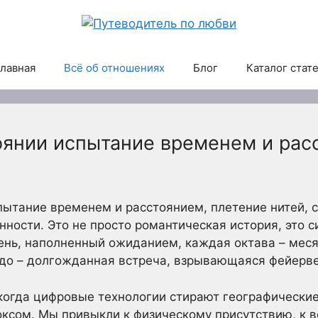
лавная
Всё об отношениях
Блог
Каталог стат
оянии испытание временем и рас
пытание временем и расстоянием, плетение нитей, 
нности. Это не просто романтическая история, это с
день, наполненный ожиданием, каждая октава – мес
ндо – долгожданная встреча, взрывающаяся фейерв
 когда цифровые технологии стирают географически
ксом. Мы привыкли к физическому присутствию, к 