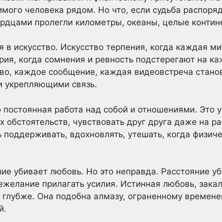
имого человека рядом. Но что, если судьба распоряд
дцами пролегли километры, океаны, целые контин
 в искусство. Искусство терпения, когда каждая ми
рия, когда сомнения и ревность подстерегают на ка
ово, каждое сообщение, каждая видеовстреча стан
 укрепляющими связь.
о постоянная работа над собой и отношениями. Это 
 обстоятельств, чувствовать друг друга даже на р
ь поддерживать, вдохновлять, утешать, когда физи
ние убивает любовь. Но это неправда. Расстояние уб
нежелание прилагать усилия. Истинная любовь, зака
и глубже. Она подобна алмазу, ограненному време
й.