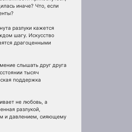
илась иначе? Что, если
енты?
нута разлуки кажется
ждом шагу. Искусство
овятся драгоценными
умение слышать друг друга
асстоянии тысяч
ческая поддержка
ивает не любовь, а
ленная разлукой,
нем и давлением, сияющему