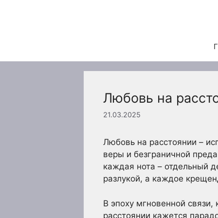
Перейти
к
содержимому
Г
Любовь на расст
21.03.2025
Любовь на расстоянии – ис
веры и безграничной преда
каждая нота – отдельный 
разлукой, а каждое креще
В эпоху мгновенной связи,
расстоянии кажется парадо