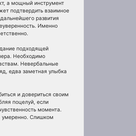
кт, а мощный инструмент
жет подтвердить взаимное
я дальнейшего развития
неуверенность. Именно
ветственно.
оздание подходящей
нера. Необходимо
чувствам. Невербальные
яд, едва заметная улыбка
абиться и довериться своим
бляя поцелуй, если
 чувственность момента.
 и умеренно. Слишком