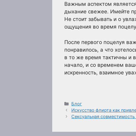
Важным аспектом является
дыхание свежее. Имейте пр
Не стоит забывать и о увл
ощущения во время поцелуя
После первого поцелуя важ
понравилось, а что хотелос
в то же время тактичны и 
начало, и со временем ваш
искренность, взаимное ува
Рубрики
Блог
Искусство флирта как привл
Сексуальная совместимость 