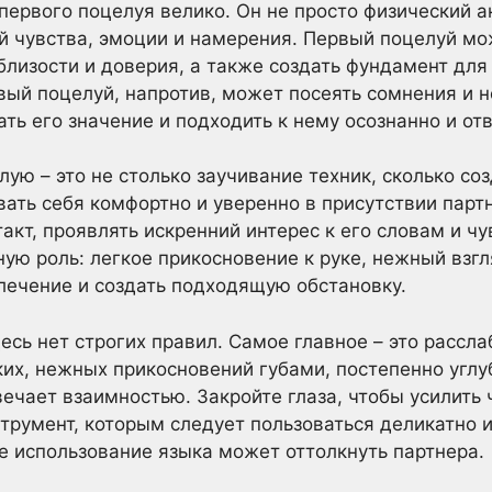
первого поцелуя велико. Он не просто физический а
 чувства, эмоции и намерения. Первый поцелуй мо
 близости и доверия, а также создать фундамент дл
ый поцелуй, напротив, может посеять сомнения и 
ть его значение и подходить к нему осознанно и от
лую – это не столько заучивание техник, сколько с
ать себя комфортно и уверенно в присутствии парт
такт, проявлять искренний интерес к его словам и 
ую роль: легкое прикосновение к руке, нежный взгл
лечение и создать подходящую обстановку.
десь нет строгих правил. Самое главное – это рассл
их, нежных прикосновений губами, постепенно углу
вечает взаимностью. Закройте глаза, чтобы усилить
нструмент, которым следует пользоваться деликатно
е использование языка может оттолкнуть партнера.