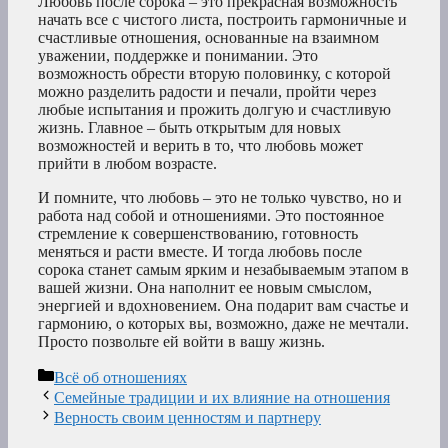
Любовь после сорока – это прекрасная возможность
начать все с чистого листа, построить гармоничные и
счастливые отношения, основанные на взаимном
уважении, поддержке и понимании. Это
возможность обрести вторую половинку, с которой
можно разделить радости и печали, пройти через
любые испытания и прожить долгую и счастливую
жизнь. Главное – быть открытым для новых
возможностей и верить в то, что любовь может
прийти в любом возрасте.
И помните, что любовь – это не только чувство, но и
работа над собой и отношениями. Это постоянное
стремление к совершенствованию, готовность
меняться и расти вместе. И тогда любовь после
сорока станет самым ярким и незабываемым этапом в
вашей жизни. Она наполнит ее новым смыслом,
энергией и вдохновением. Она подарит вам счастье и
гармонию, о которых вы, возможно, даже не мечтали.
Просто позвольте ей войти в вашу жизнь.
Рубрики
Всё об отношениях
Семейные традиции и их влияние на отношения
Верность своим ценностям и партнеру