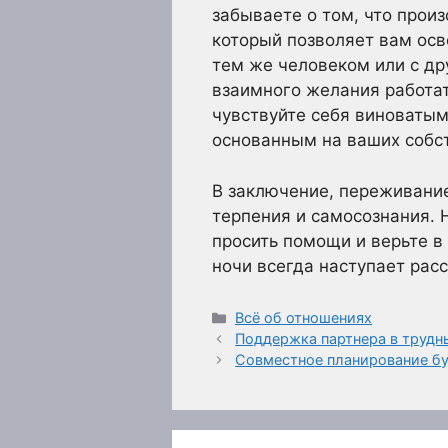
забываете о том, что прои
который позволяет вам осв
тем же человеком или с дру
взаимного желания работат
чувствуйте себя виноваты
основанным на ваших собс
В заключение, переживание
терпения и самосознания. Н
просить помощи и верьте в 
ночи всегда наступает расс
Рубрики
Всё об отношениях
Поддержка партнера в трудн
Совместное планирование б