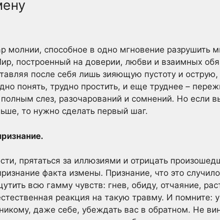
мену
р молнии, способное в одно мгновение разрушить м
р, построенный на доверии, любви и взаимных обяз
ставляя после себя лишь зияющую пустоту и острую,
дно понять, трудно простить, и еще труднее – переж
 полным слез, разочарований и сомнений. Но если в
льше, то нужно сделать первый шаг.
признание.
ости, прятаться за иллюзиями и отрицать произошед
ризнание факта измены. Признание, что это случило
утить всю гамму чувств: гнев, обиду, отчаяние, ра
 естественная реакция на такую травму. И помните: у
никому, даже себе, убеждать вас в обратном. Не вин