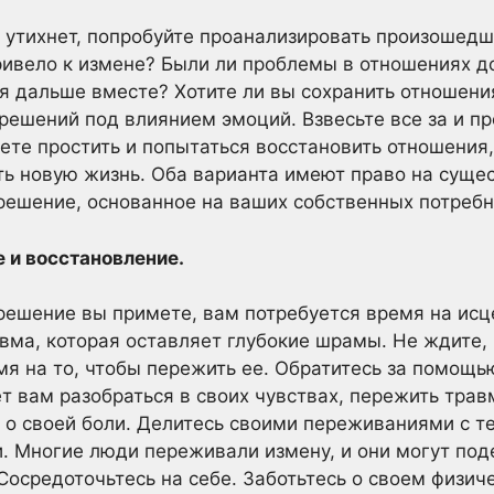
 утихнет, попробуйте проанализировать произошедш
ивело к измене? Были ли проблемы в отношениях до
ся дальше вместе? Хотите ли вы сохранить отношения
ешений под влиянием эмоций. Взвесьте все за и про
ете простить и попытаться восстановить отношения
ть новую жизнь. Оба варианта имеют право на суще
решение, основанное на ваших собственных потребн
 и восстановление.
 решение вы примете, вам потребуется время на исц
авма, которая оставляет глубокие шрамы. Не ждите,
мя на то, чтобы пережить ее. Обратитесь за помощь
т вам разобраться в своих чувствах, пережить трав
ь о своей боли. Делитесь своими переживаниями с т
и. Многие люди переживали измену, и они могут под
Сосредоточьтесь на себе. Заботьтесь о своем физи