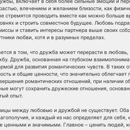
ружбы, включает в себя более сильные эмоции и пе
растью, влечением и желанием близости, как физиче
е стремятся проводить вместе как можно больше вр
ровнях и строить совместное будущее. Любовь подр
миссы и ставить интересы партнера выше своих собс
тники любви, хотя и в разумных пределах.
ется в том, что дружба может перерасти в любовь, 
бу. Дружба, основанная на глубоком взаимопонима
рмой для развития романтических чувств. В таких 
зость и общие ценности, что значительно облегчает 
авершения романтических отношений, при наличии 
ные могут сохранить дружеские отношения, основа
тый опыт.
аницы между любовью и дружбой не существует. Оба
лагополучия, и каждый из нас определяет для себя,
е ценными и значимыми. Главное – ценить людей, к