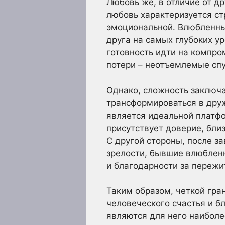
Любовь же, в отличие от д
любовь характеризуется ст
эмоциональной. Влюбленны
друга на самых глубоких у
готовность идти на компро
потери – неотъемлемые спу
Однако, сложность заключа
трансформироваться в друж
является идеальной платфо
присутствует доверие, бли
С другой стороны, после з
зрелости, бывшие влюблен
и благодарности за пережи
Таким образом, четкой гр
человеческого счастья и б
являются для него наиболе