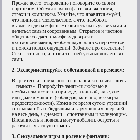
Прежде всего, откровенно поговорите со своим
партнером. Обсудите ваши фантазии, желания,
страхи и комплексы. Узнайте, что нравится ему/ей,
что приносит удовольствие, а что, наоборот,
вызывает дискомфорт. Не бойтесь быть уязвимыми и
делиться самым сокровенным. Открытое и честное
общение создает атмосферу доверия и
взаимопонимания, необходимую для экспериментов
и поиска новых ощущений. Забудьте про стеснение!
Секс – это игра, и правила в ней устанавливаете вы
сами.
2. Экспериментируйте с обстановкой и временем:
Вырвитесь из привычного сценария «спальня – ночь
– темнота». Попробуйте заняться любовью в
необычном месте: на природе, в ванной, на кухне
или даже в машине (соблюдая, конечно, все меры
предосторожности). Измените время суток: утренний
секс может быть бодрящим и заряжающим энергией
на весь день, а дневной – спонтанным и волнующим.
Внезапность и новизна могут добавить остроты и
разбудить угасшую страсть.
3. Сексуальные игры и ролевые фантазии: