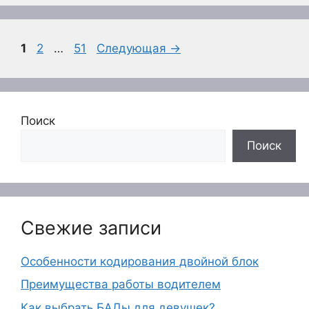
Страница
Страница
Страница
1
2
…
51
Следующая
→
Поиск
Поиск
Свежие записи
Особенности кодирования двойной блок
Преимущества работы водителем
Как выбрать БАДы для девушек?