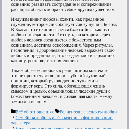
сознанию развивать сострадание и сопереживание,
расширяя область добра от себя к другим существам.
Индуизм видит любовь, бхакти, как преданное
служение, которое способствует союзу души с Богом.
В Бхагават-гите описывается бхакти-йога как путь
любви и преданности. Это путь, на котором через
любовь человек соединяется с божественным
сознанием, достигая освобождения. Через ритуалы,
песнопения и доброделание человек выражает свою
любовь и преданность, что создает мир и гармонию
как внутреннюю, так и внешнюю.
Таким образом, любовь в религиозном контексте —
это не просто чувство, но и глубокий духовный
принцип, который руководит поступками и
формирует веру. Это сила, обогащающая жизнь
смыслом и целью, объединяющая людские души с
божественным началом, и создающая мосты между
земным и вечным.
Рубрики
Метки
Всё об отношениях
Религиозные аспекты любви
Семейная любовь и её значение в формировании
характера
Литературные произведения, которые изменили