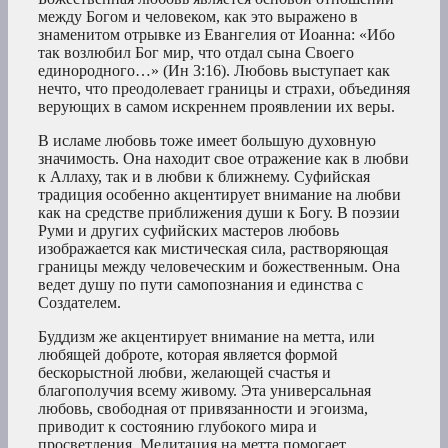
между Богом и человеком, как это выражено в
знаменитом отрывке из Евангелия от Иоанна: «Ибо
так возлюбил Бог мир, что отдал сына Своего
единородного…» (Ин 3:16). Любовь выступает как
нечто, что преодолевает границы и страхи, объединяя
верующих в самом искреннем проявлении их веры.
В исламе любовь тоже имеет большую духовную
значимость. Она находит свое отражение как в любви
к Аллаху, так и в любви к ближнему. Суфийская
традиция особенно акцентирует внимание на любви
как на средстве приближения души к Богу. В поэзии
Руми и других суфийских мастеров любовь
изображается как мистическая сила, растворяющая
границы между человеческим и божественным. Она
ведет душу по пути самопознания и единства с
Создателем.
Буддизм же акцентирует внимание на метта, или
любящей доброте, которая является формой
бескорыстной любви, желающей счастья и
благополучия всему живому. Эта универсальная
любовь, свободная от привязанности и эгоизма,
приводит к состоянию глубокого мира и
просветления. Медитация на метта помогает