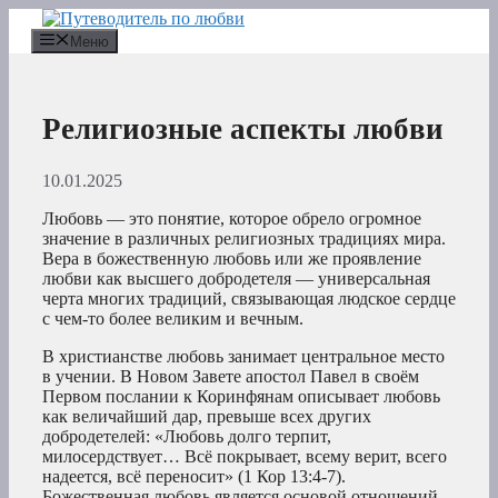
Перейти
к
Меню
содержимому
Религиозные аспекты любви
10.01.2025
Любовь — это понятие, которое обрело огромное
значение в различных религиозных традициях мира.
Вера в божественную любовь или же проявление
любви как высшего добродетеля — универсальная
черта многих традиций, связывающая людское сердце
с чем-то более великим и вечным.
В христианстве любовь занимает центральное место
в учении. В Новом Завете апостол Павел в своём
Первом послании к Коринфянам описывает любовь
как величайший дар, превыше всех других
добродетелей: «Любовь долго терпит,
милосердствует… Всё покрывает, всему верит, всего
надеется, всё переносит» (1 Кор 13:4-7).
Божественная любовь является основой отношений