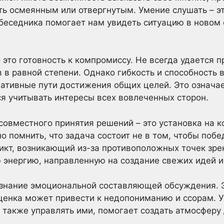
ть осмеянным или отвергнутым. Умение слушать – э
беседника помогает нам увидеть ситуацию в новом 
 это готовность к компромиссу. Не всегда удается п
 в равной степени. Однако гибкость и способность 
ативные пути достижения общих целей. Это означае
ся учитывать интересы всех вовлеченных сторон.
совместного принятия решений – это установка на 
о помнить, что задача состоит не в том, чтобы побед
кт, возникающий из-за противоположных точек зре
 энергию, направленную на создание свежих идей и
сознание эмоциональной составляющей обсуждения.
оценка может привести к недопониманию и ссорам. 
 а также управлять ими, помогает создать атмосферу