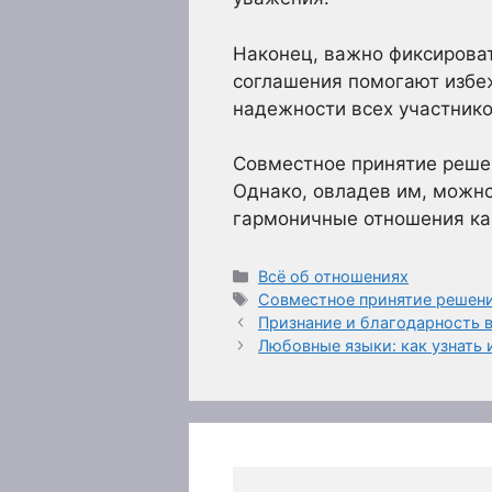
Наконец, важно фиксироват
соглашения помогают избеж
надежности всех участнико
Совместное принятие решен
Однако, овладев им, можно
гармоничные отношения как
Рубрики
Всё об отношениях
Метки
Совместное принятие решений
Признание и благодарность в
Любовные языки: как узнать 