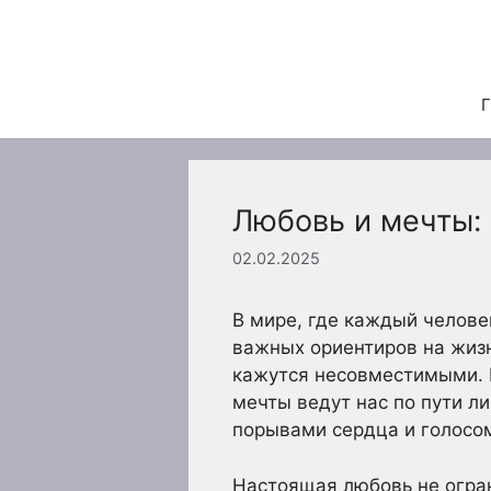
Перейти
к
содержимому
Г
Любовь и мечты:
02.02.2025
В мире, где каждый челове
важных ориентиров на жизн
кажутся несовместимыми. В
мечты ведут нас по пути л
порывами сердца и голосом
Настоящая любовь не огран