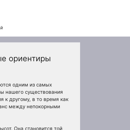
ей
ые ориентиры
яются одним из самых
еры нашего существования
 к другому, в то время как
аланс между непокорными
ысот. Она становится той