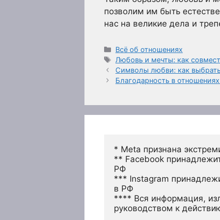
позволим им быть естеств
нас на великие дела и тре
Рубрики
Всё об отношениях
Метки
Любовь и мечты: как совмес
Символы любви: как выбрать
Благодарность в отношениях:
* Meta признана экстрем
** Facebook принадлежит
РФ
*** Instagram принадлеж
в РФ 
**** Вся информация, из
руководством к действи