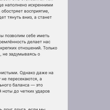
дце наполнено искренними
 обостряет восприятие,
ет тянуть вниз, а станет
мы позволим себе иметь
тремлённость делает нас
 крепких отношений. Только
, не задумываясь о
рнистыми. Однако даже на
 не пересекаются, а
ьного баланса — это
й ноты до четких ударов
ь друг друга, если мы