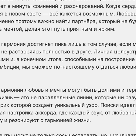
ет в минуты сомнений и разочарований. Когда сер
я в новом свете — всё кажется возможным. Любовь
енно поэтому важно найти партнёра, который не буд
 мечтой, делая этот путь приятным и ярким.
 гармония достигнет пика лишь в том случае, если 
 не растворяясь полностью в друге. Личная целеус
ми и, в конечном итоге, способными на построение
амбиции, мы сможем по-настоящему отдаться любви
 гармонии любовь и мечты могут быть долгими и те
жизнь — это не параллельные линии, которые ни разу
рих которой создаёт уникальный узор. Поиски идеал
ая настройка аккорда, где каждый звук, от любовно
лу и резонируют с гармонией жизни.
чты могут не только сосуществовать, но и усиливат