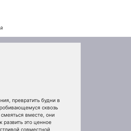
ей
ния, превратить будни в
пробивающемуся сквозь
 смеяться вместе, они
к развить это ценное
стливой совместной