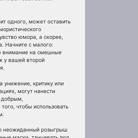
ит одного, может оставить
мористического
увство юмора, а скорее,
а. Начните с малого:
те внимание на смешные
к у вашей второй
я.
а унижение, критику или
ациях, могут нанести
 добрым,
того, чтобы использовать
м.
это неожиданный розыгрыш
шные маски, танцевать под