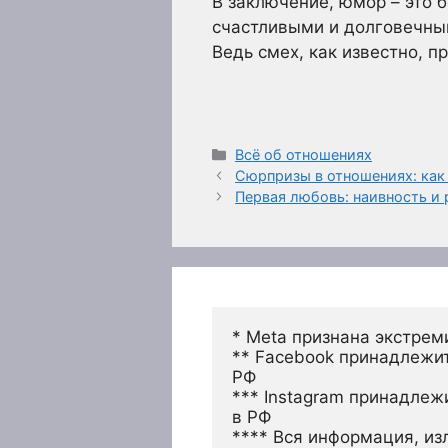
В заключение, юмор – это 
счастливыми и долговечным
Ведь смех, как известно, 
Рубрики
Всё об отношениях
Сюрпризы в отношениях: как
Первая любовь: наивность и
* Meta признана экстрем
** Facebook принадлежит
РФ
*** Instagram принадлеж
в РФ 
**** Вся информация, из