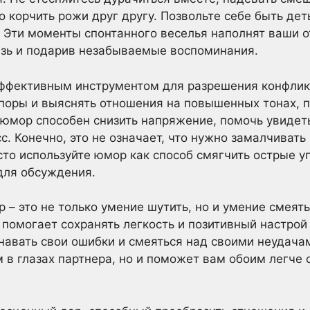
 корчить рожи друг другу. Позвольте себе быть деть
. Эти моменты спонтанного веселья наполнят ваши 
язь и подарив незабываемые воспоминания.
ффективным инструментом для разрешения конфликт
поры и выяснять отношения на повышенных тонах, п
 юмор способен снизить напряжение, помочь увидет
с. Конечно, это не означает, что нужно замалчивать
сто используйте юмор как способ смягчить острые уг
для обсуждения.
р – это не только умение шутить, но и умение смеят
е помогает сохранять легкость и позитивный настро
знавать свои ошибки и смеяться над своими неудачам
 в глазах партнера, но и поможет вам обоим легче