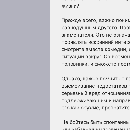
жизни?
Прежде всего, важно поним
равнодушным другого. Поэ
знаменателя. Это не означа
проявлять искренний интере
смотрите вместе комедии,
ситуации вокруг. Со време
половинки, и сможете пост
Однако, важно помнить о г
высмеивание недостатков п
серьезный вред отношения
поддерживающим и направл
его как оружие, превратит
Не бойтесь быть спонтанн
или забавная импровизация