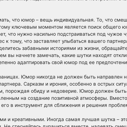
ать, что юмор – вещь индивидуальная. То, что смеш
тому ключевым моментом является поиск общего ю
ет, что нужно насильно подстраиваться под чужое ч
с к тому, что заставляет улыбаться вашего партнер
 делитесь забавными историями из жизни, обращай
нем вы начнете замечать, какие шутки находят откли
епенно адаптировать свой юмор под ее предпочтени
раницах. Юмор никогда не должен быть направлен н
артнера. Сарказм и ирония, особенно в острых ситу
м, порождая обиду и недоверие. Юмор должен быть
енным на создание позитивной атмосферы. Вместо 
е его в инструмент для сближения и решения пробле
ыми и креативными. Иногда самая лучшая шутка – 
. Не стесняйтесь дурачиться вместе, надевать сме