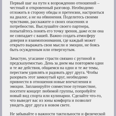
Первый шаг на пути к возрождению отношений –
честный и откровенный разговор. Необходимо
отложить в сторону обиды и претензии, настроиться
на диалог, а не на обвинения. Поделитесь своими
чувствами, расскажите о своих опасениях и
потребностях. Выслушайте своего партнера,
попытайтесь понять его точку зрения, даже если она
не совпадает с вашей. Важно создать атмосферу
доверия и взаимопонимания, где каждый может
открыто выражать свои мысли и эмоции, не боясь
быть осужденным или отвергнутым.
Зачастую, угасание страсти связано с рутиной и
предсказуемостью. День за днем мы повторяем одни
и те же действия, общаемся на одни и те же темы,
перестаем удивлять и радовать друг друга. Чтобы
разорвать этот замкнутый круг, необходимо
привнести в отношения новые впечатления и
эмоции. Запланируйте совместное путешествие,
посетите концерт любимой группы, попробуйте
новый вид спорта или кулинарии. Сделайте что-то,
что выведет вас из зоны комфорта и позволит
увидеть друг друга в новом свете.
Не забывайте о важности тактильности и физической