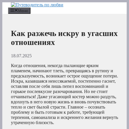
Перейти
к
Меню
содержимому
Как разжечь искру в угасших
отношениях
18.07.2025
Когда отношения, некогда пылающие ярким
пламенем, начинают тлеть, превращаясь в рутину и
предсказуемость, возникает острое ощущение потери.
Искра, казавшаяся неиссякаемой, постепенно гаснет,
оставляя после себя лишь пепел воспоминаний и
горькое послевкусие разочарования. Но не стоит
отчаиваться! Даже угасающий костер можно раздуть,
вдохнуть в него новую жизнь и вновь почувствовать
тепло и свет былой страсти. Главное – осознать
проблему и быть готовым к работе, требующей
терпения, самоанализа и искреннего желания вернуть
утраченную близость.