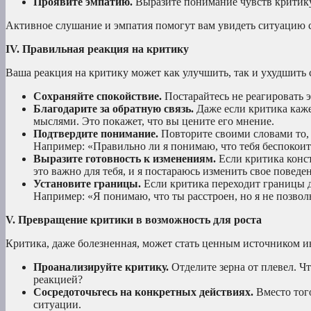
Проявите эмпатию.
Выразите понимание чувств критику
Активное слушание и эмпатия помогут вам увидеть ситуацию 
IV. Правильная реакция на критику
Ваша реакция на критику может как улучшить, так и ухудшить
Сохраняйте спокойствие.
Постарайтесь не реагировать 
Благодарите за обратную связь.
Даже если критика каже
мыслями. Это покажет, что вы цените его мнение.
Подтвердите понимание.
Повторите своими словами то, 
Например: «Правильно ли я понимаю, что тебя беспоко
Выразите готовность к изменениям.
Если критика конст
это важно для тебя, и я постараюсь изменить свое поведе
Установите границы.
Если критика переходит границы д
Например: «Я понимаю, что ты расстроен, но я не позволю
V. Превращение критики в возможность для роста
Критика, даже болезненная, может стать ценным источником и
Проанализируйте критику.
Отделите зерна от плевел. Ч
реакцией?
Сосредоточьтесь на конкретных действиях.
Вместо того
ситуации.