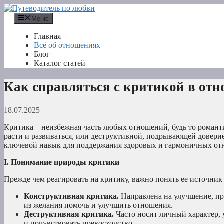
Перейти
к
Меню
содержимому
Главная
Всё об отношениях
Блог
Каталог статей
Как справляться с критикой в от
18.07.2025
Критика – неизбежная часть любых отношений, будь то романт
расти и развиваться, или деструктивной, подрывающей доверие
ключевой навык для поддержания здоровых и гармоничных от
I. Понимание природы критики
Прежде чем реагировать на критику, важно понять ее источник 
Конструктивная критика.
Направлена на улучшение, пр
из желания помочь и улучшить отношения.
Деструктивная критика.
Часто носит личный характер, у
и почувствовать превосходство.