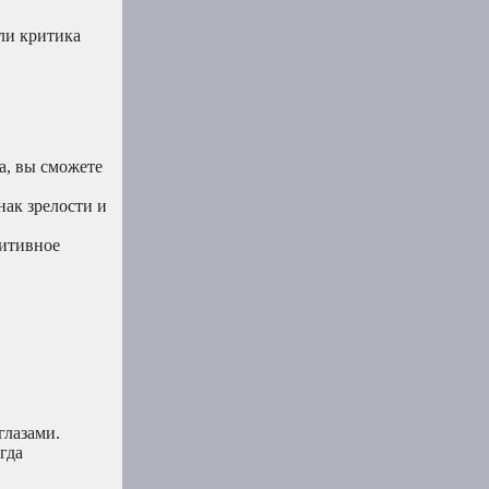
ли критика
а, вы сможете
ак зрелости и
зитивное
глазами.
гда