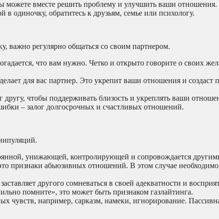
вы можете вместе решить проблему и улучшить ваши отношения.
й в одиночку, обратитесь к друзьям, семье или психологу.
у, важно регулярно общаться со своим партнером.
огадается, что вам нужно. Четко и открыто говорите о своих же
 делает для вас партнер. Это укрепит ваши отношения и создаст
г другу, чтобы поддерживать близость и укреплять ваши отноше
шибки – залог долгосрочных и счастливых отношений.
нипуляций.
тоянной, унижающей, контролирующей и сопровождается други
то признаки абьюзивных отношений. В этом случае необходимо 
заставляет другого сомневаться в своей адекватности и восприя
вильно помните», это может быть признаком газлайтинга.
х чувств, например, сарказм, намеки, игнорирование. Пассивна