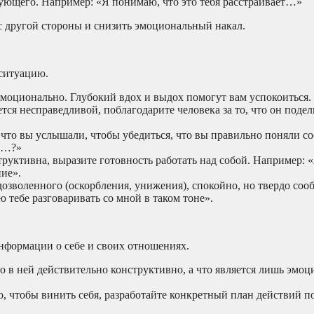
ющего. Например: «Я понимаю, что это тебя расстраивает…»
с другой стороны и снизить эмоциональный накал.
 ситуацию.
эмоционально. Глубокий вдох и выдох помогут вам успокоиться.
тся несправедливой, поблагодарите человека за то, что он поде
что вы услышали, чтобы убедиться, что вы правильно поняли с
ит…?»
руктивна, выразите готовность работать над собой. Например: 
ние».
озволенного (оскорбления, унижения), спокойно, но твердо сооб
 тебе разговаривать со мной в таком тоне».
нформации о себе и своих отношениях.
то в ней действительно конструктивно, а что является лишь эмо
, чтобы винить себя, разработайте конкретный план действий 