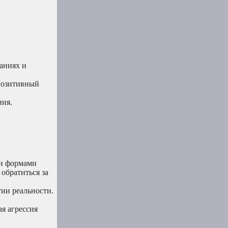
ланиях и
 позитивный
ния.
ми формами
обратиться за
тии реальности.
я агрессия