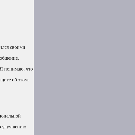
лился своими
ообщение.
«Я понимаю, что
щите об этом.
циональной
по улучшению