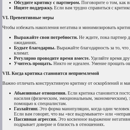
Обсудите критику с партнером.
Поговорите о том, как 
Ищите поддержку.
Если вам трудно справиться с критико
VI. Превентивные меры
Чтобы избежать накопления негатива и минимизировать критик
Выражайте свои потребности.
Не ждите, пока партнер д
ожиданиях.
Будьте благодарны.
Выражайте благодарность за то, что
климат.
Регулярно проводите время вместе.
Уделяйте время дру
Учитесь прощать.
Никто не идеален. Умение прощать о
VII. Когда критика становится неприемлемой
Важно отличать конструктивную критику от оскорблений и ма
Абьюзивные отношения.
Если критика становится пос
насилия (физическим, эмоциональным, экономическим), э
помощью к специалистам.
Газлайтинг.
Это форма манипуляции, когда один человек 
Если вам говорят, что вы «все выдумываете» или «непра
Пассивная агрессия.
Это косвенное выражение негативны
подрывает доверие и близость в отношениях.