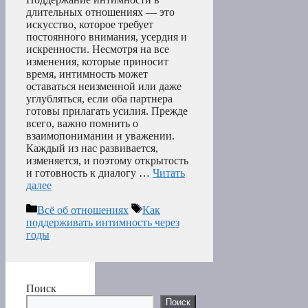
длительных отношениях — это
искусство, которое требует
постоянного внимания, усердия и
искренности. Несмотря на все
изменения, которые приносит
время, интимность может
оставаться неизменной или даже
углубляться, если оба партнера
готовы прилагать усилия. Прежде
всего, важно помнить о
взаимопонимании и уважении.
Каждый из нас развивается,
изменяется, и поэтому открытость
и готовность к диалогу …
Читать
далее
Рубрики
Метки
Всё об отношениях
Как
поддерживать интимность через
годы
Поиск
Поиск