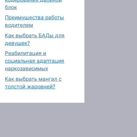
блок
Преимущества работы
водителем
Как выбрать БАДы для
девушек?
Реабилитация и
социальная адаптация
наркозависимых
Как выбрать мангал с
толстой жаровней?