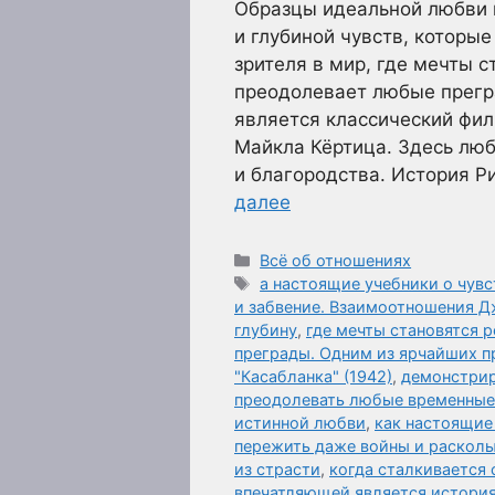
Образцы идеальной любви 
и глубиной чувств, которы
зрителя в мир, где мечты 
преодолевает любые прегр
является классический фил
Майкла Кёртица. Здесь лю
и благородства. История Р
далее
Рубрики
Всё об отношениях
Метки
а настоящие учебники о чувс
и забвение. Взаимоотношения Д
глубину
,
где мечты становятся 
преграды. Одним из ярчайших п
"Касабланка" (1942)
,
демонстри
преодолевать любые временные 
истинной любви
,
как настоящие
пережить даже войны и раскол
из страсти
,
когда сталкивается
впечатляющей является история 