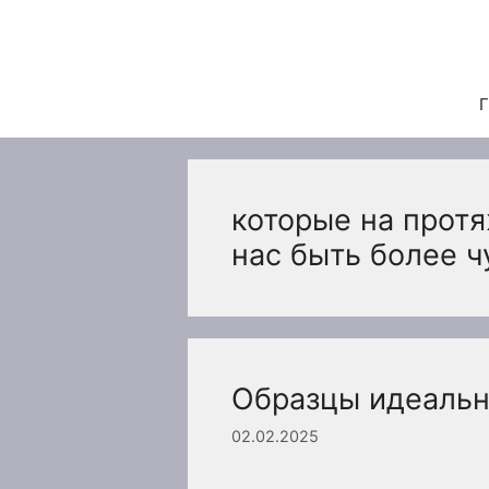
Перейти
к
содержимому
Г
которые на прот
нас быть более ч
Образцы идеальн
02.02.2025