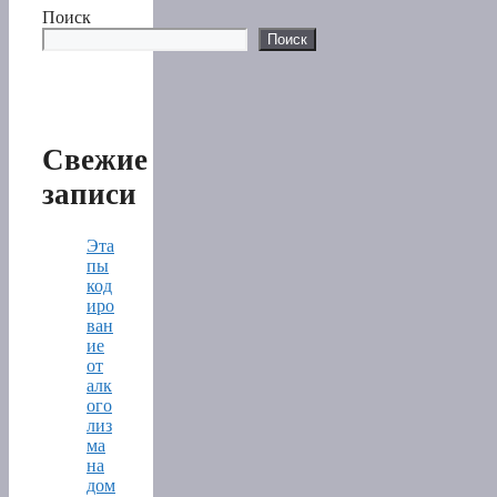
Поиск
Поиск
Свежие
записи
Эта
пы
код
иро
ван
ие
от
алк
ого
лиз
ма
на
дом