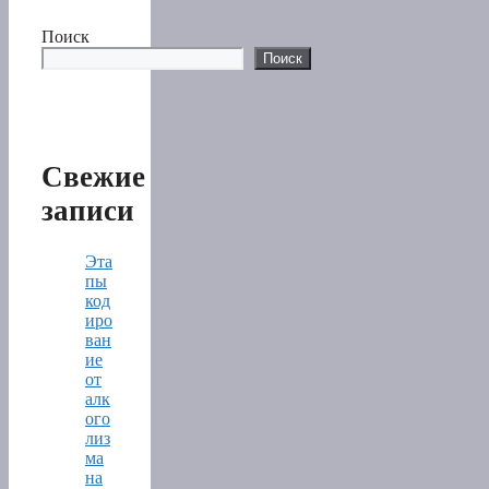
Поиск
Поиск
Свежие
записи
Эта
пы
код
иро
ван
ие
от
алк
ого
лиз
ма
на