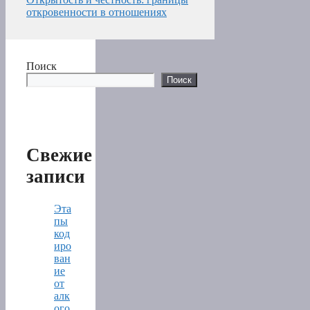
откровенности в отношениях
Поиск
Поиск
Свежие
записи
Эта
пы
код
иро
ван
ие
от
алк
ого