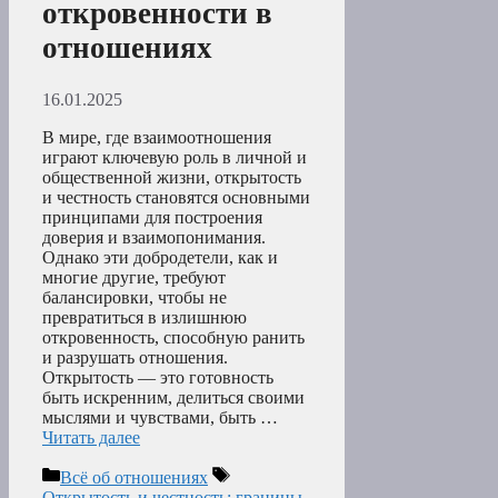
откровенности в
отношениях
16.01.2025
В мире, где взаимоотношения
играют ключевую роль в личной и
общественной жизни, открытость
и честность становятся основными
принципами для построения
доверия и взаимопонимания.
Однако эти добродетели, как и
многие другие, требуют
балансировки, чтобы не
превратиться в излишнюю
откровенность, способную ранить
и разрушать отношения.
Открытость — это готовность
быть искренним, делиться своими
мыслями и чувствами, быть …
Читать далее
Рубрики
Метки
Всё об отношениях
Открытость и честность: границы