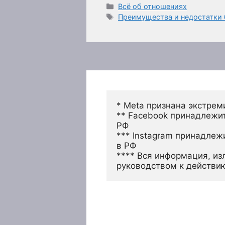
Рубрики
Всё об отношениях
Метки
Преимущества и недостатки 
* Meta признана экстрем
** Facebook принадлежит
РФ
*** Instagram принадлеж
в РФ 
**** Вся информация, из
руководством к действи