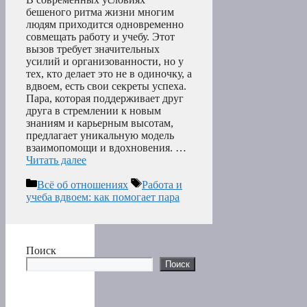
бешеного ритма жизни многим
людям приходится одновременно
совмещать работу и учебу. Этот
вызов требует значительных
усилий и организованности, но у
тех, кто делает это не в одиночку, а
вдвоем, есть свои секреты успеха.
Пара, которая поддерживает друг
друга в стремлении к новым
знаниям и карьерным высотам,
предлагает уникальную модель
взаимопомощи и вдохновения. …
Читать далее
Рубрики
Метки
Всё об отношениях
Работа и
учеба вдвоем: как помогает пара
Поиск
Поиск