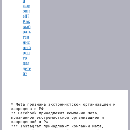
й
жар
овн
ей?
Как
выб
рать
тен
нис
ный
цен
тр
для
дете
й?
* Meta признана экстремистской организацией и 
запрещена в РФ
** Facebook принадлежит компании Meta, 
признанной экстремистской организацией и 
запрещенной в РФ
*** Instagram принадлежит компании Meta, 